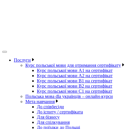
Послуги
Курс польської мови для отримання сертифікату
Курс польської мови А1 на сертифікат
Курс польської мови А2 на сертифікат
Курс польської мови B1 на сертифікат
Курс польської мови B2 на сертифікат
Курс польської мови C1 на сертифікат
Польська мова dla українців – онлайн-курси
Мета навчання
До співбесіди
До іспиту / сертифіката
Для бізнесу
Для спілкування
До поїздки до Польщі