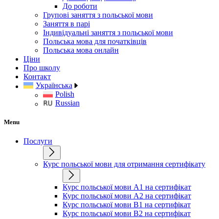
До роботи
Групові заняття з польської мови
Заняття в парі
Індивідуальні заняття з польської мови
Польська мова для початківців
Польська мова онлайн
Ціни
Про школу
Контакт
Українська
Polish
Russian
Menu
Послуги
Курс польської мови для отримання сертифікату
Курс польської мови А1 на сертифікат
Курс польської мови А2 на сертифікат
Курс польської мови B1 на сертифікат
Курс польської мови B2 на сертифікат