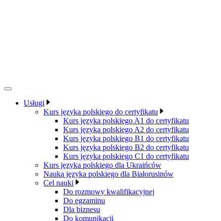
Usługi
Kurs języka polskiego do certyfikatu
Kurs języka polskiego A1 do certyfikatu
Kurs języka polskiego A2 do certyfikatu
Kurs języka polskiego B1 do certyfikatu
Kurs języka polskiego B2 do certyfikatu
Kurs języka polskiego C1 do certyfikatu
Kurs języka polskiego dla Ukraińców
Nauka języka polskiego dla Białorusinów
Cel nauki
Do rozmowy kwalifikacyjnej
Do egzaminu
Dla biznesu
Do komunikacji