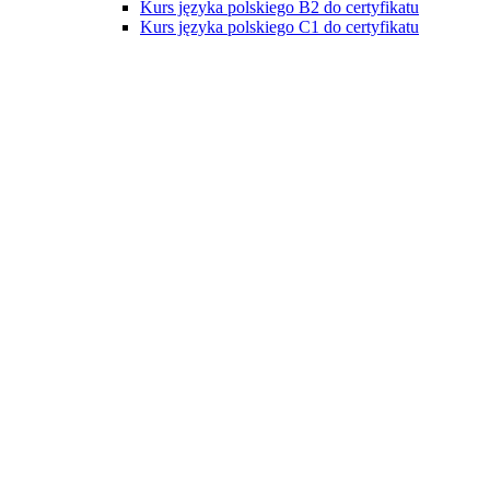
Kurs języka polskiego B2 do certyfikatu
Kurs języka polskiego C1 do certyfikatu