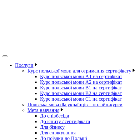
Послуги
Курс польської мови для отримання сертифікату
Курс польської мови А1 на сертифікат
Курс польської мови А2 на сертифікат
Курс польської мови B1 на сертифікат
Курс польської мови B2 на сертифікат
Курс польської мови C1 на сертифікат
Польська мова dla українців – онлайн-курси
Мета навчання
До співбесіди
До іспиту / сертифіката
Для бізнесу
Для спілкування
До поїздки до Польщі