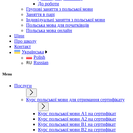
До роботи
Групові заняття з польської мови
Заняття в парі
Індивідуальні заняття з польської мови
Польська мова для початківців
Польська мова онлайн
Ціни
Про школу
Контакт
Українська
Polish
Russian
Menu
Послуги
Курс польської мови для отримання сертифікату
Курс польської мови А1 на сертифікат
Курс польської мови А2 на сертифікат
Курс польської мови B1 на сертифікат
Курс польської мови B2 на сертифікат