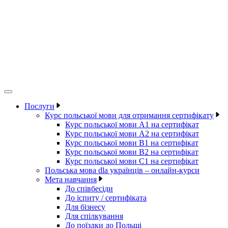
Послуги
Курс польської мови для отримання сертифікату
Курс польської мови А1 на сертифікат
Курс польської мови А2 на сертифікат
Курс польської мови B1 на сертифікат
Курс польської мови B2 на сертифікат
Курс польської мови C1 на сертифікат
Польська мова dla українців – онлайн-курси
Мета навчання
До співбесіди
До іспиту / сертифіката
Для бізнесу
Для спілкування
До поїздки до Польщі