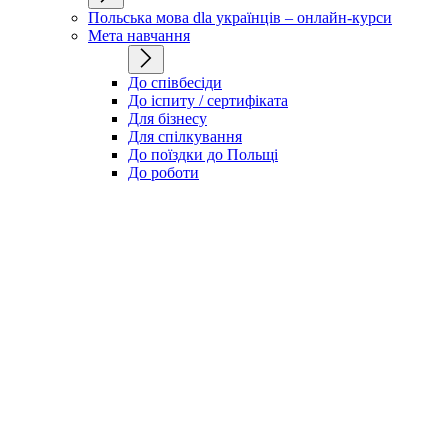
Польська мова dla українців – онлайн-курси
Мета навчання
До співбесіди
До іспиту / сертифіката
Для бізнесу
Для спілкування
До поїздки до Польщі
До роботи