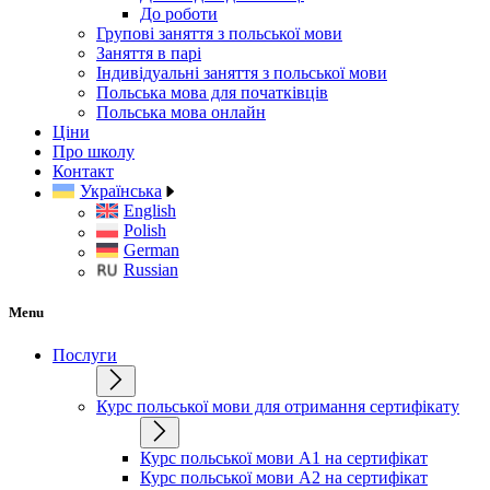
До роботи
Групові заняття з польської мови
Заняття в парі
Індивідуальні заняття з польської мови
Польська мова для початківців
Польська мова онлайн
Ціни
Про школу
Контакт
Українська
English
Polish
German
Russian
Menu
Послуги
Курс польської мови для отримання сертифікату
Курс польської мови А1 на сертифікат
Курс польської мови А2 на сертифікат