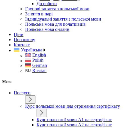
До роботи
Групові заняття з польської мови
Заняття в парі
Індивідуальні заняття з польської мови
Польська мова для початківців
Польська мова онлайн
Ціни
Про школу
Контакт
Українська
English
Polish
German
Russian
Menu
Послуги
Курс польської мови для отримання сертифікату
Курс польської мови А1 на сертифікат
Курс польської мови А2 на сертифікат