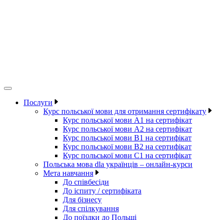
Послуги
Курс польської мови для отримання сертифікату
Курс польської мови А1 на сертифікат
Курс польської мови А2 на сертифікат
Курс польської мови B1 на сертифікат
Курс польської мови B2 на сертифікат
Курс польської мови C1 на сертифікат
Польська мова dla українців – онлайн-курси
Мета навчання
До співбесіди
До іспиту / сертифіката
Для бізнесу
Для спілкування
До поїздки до Польщі